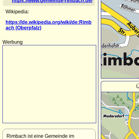
https://www.gemeinde-rimbach.de/
Wikipedia:
https://de.wikipedia.org/wiki/de:Rimb
ach (Oberpfalz)
Werbung
Ü
Rimbach ist eine Gemeinde im