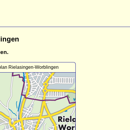
lingen
gen.
plan Rielasingen-Worblingen