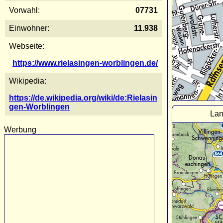
Vorwahl:
07731
Einwohner:
11.938
Webseite:
https://www.rielasingen-worblingen.de/
Wikipedia:
https://de.wikipedia.org/wiki/de:Rielasin
gen-Worblingen
Lan
Werbung