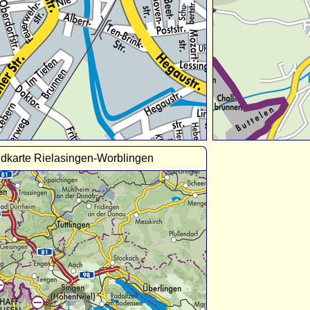
dkarte Rielasingen-Worblingen