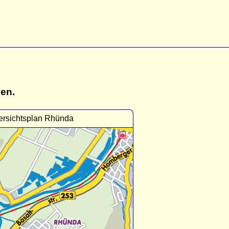
gen.
rsichtsplan Rhünda