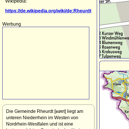
Wikipedia:
https://de.wikipedia.org/wiki/de:Rheurdt
Werbung
Die Gemeinde Rheurdt [ʁøɐt] liegt am
unteren Niederrhein im Westen von
Nordrhein-Westfalen und ist eine