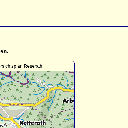
gen.
rsichtsplan Retterath