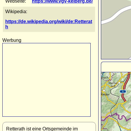
Webseite:
https://www.vgv-kelberg.de/
Wikipedia:
https://de.wikipedia.org/wiki/de:Retterat
h
Werbung
Retterath ist eine Ortsgemeinde im