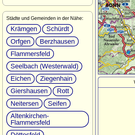
Städte und Gemeinden in der Nähe:
Krämgen
Schürdt
Orfgen
Berzhausen
Flammersfeld
Seelbach (Westerwald)
Eichen
Ziegenhain
Giershausen
Rott
Neitersen
Seifen
Altenkirchen-
Flammersfeld
Döttesfeld