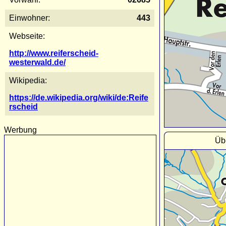
Einwohner:
443
Webseite:
http://www.reiferscheid-
westerwald.de/
Wikipedia:
https://de.wikipedia.org/wiki/de:Reife
rscheid
Werbung
Übe