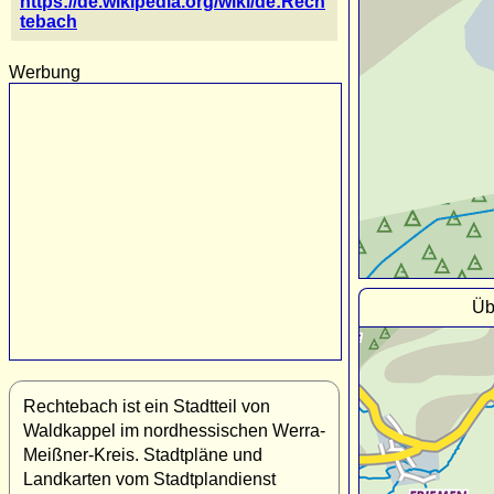
https://de.wikipedia.org/wiki/de:Rech
tebach
Werbung
Üb
Rechtebach ist ein Stadtteil von
Waldkappel im nordhessischen Werra-
Meißner-Kreis. Stadtpläne und
Landkarten vom Stadtplandienst