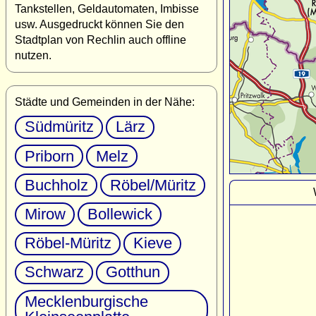
Tankstellen, Geldautomaten, Imbisse
usw. Ausgedruckt können Sie den
Stadtplan von Rechlin auch offline
nutzen.
Städte und Gemeinden in der Nähe:
Südmüritz
Lärz
Priborn
Melz
Buchholz
Röbel/Müritz
Mirow
Bollewick
Röbel-Müritz
Kieve
Schwarz
Gotthun
Mecklenburgische