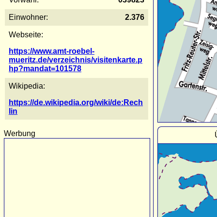
Einwohner:
2.376
Webseite:
https://www.amt-roebel-
mueritz.de/verzeichnis/visitenkarte.p
hp?mandat=101578
Wikipedia:
https://de.wikipedia.org/wiki/de:Rech
lin
Werbung