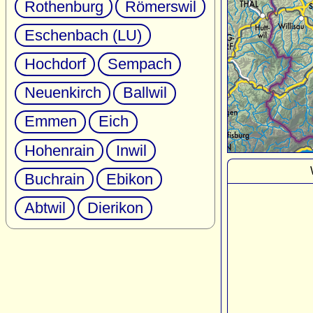
Rothenburg
Römerswil
Eschenbach (LU)
Hochdorf
Sempach
Neuenkirch
Ballwil
Emmen
Eich
Hohenrain
Inwil
Buchrain
Ebikon
Abtwil
Dierikon