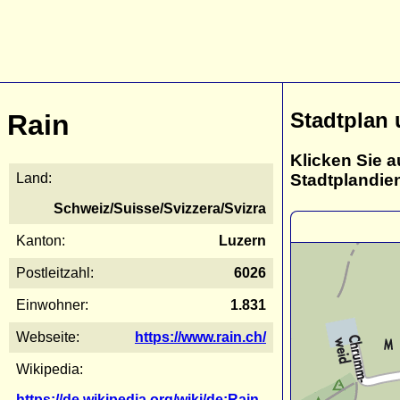
Stadtplan 
Rain
Klicken Sie a
Stadtplandie
Land:
Schweiz/Suisse/Svizzera/Svizra
Kanton:
Luzern
Postleitzahl:
6026
Einwohner:
1.831
Webseite:
https://www.rain.ch/
Wikipedia:
https://de.wikipedia.org/wiki/de:Rain