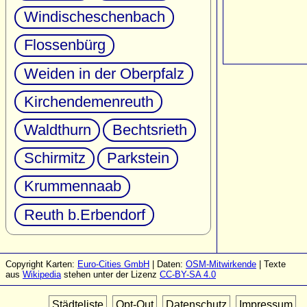
Windischeschenbach
Flossenbürg
Weiden in der Oberpfalz
Kirchendemenreuth
Waldthurn
Bechtsrieth
Schirmitz
Parkstein
Krummennaab
Reuth b.Erbendorf
Copyright Karten:
Euro-Cities GmbH
| Daten:
OSM-Mitwirkende
| Texte
aus
Wikipedia
stehen unter der Lizenz
CC-BY-SA 4.0
Städteliste
Opt-Out
Datenschutz
Impressum