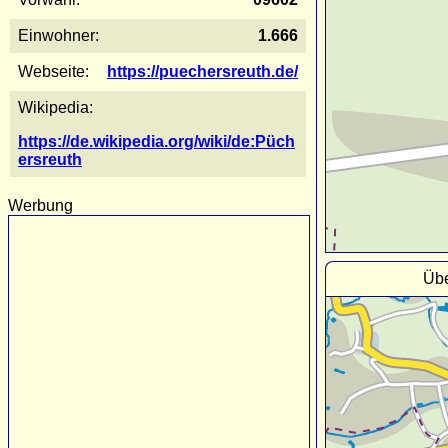
Einwohner:
1.666
Webseite:
https://puechersreuth.de/
Wikipedia:
https://de.wikipedia.org/wiki/de:Püch
ersreuth
Werbung
Übe