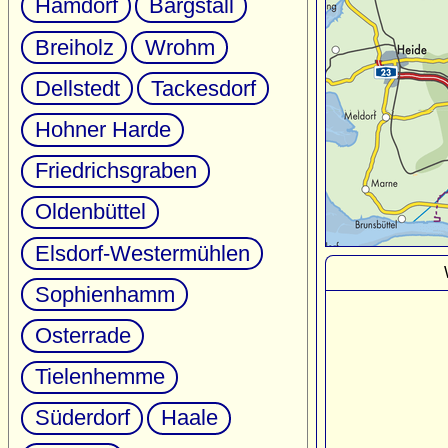
Hamdorf
Bargstall
Breiholz
Wrohm
Dellstedt
Tackesdorf
Hohner Harde
Friedrichsgraben
Oldenbüttel
Elsdorf-Westermühlen
Sophienhamm
Osterrade
Tielenhemme
Süderdorf
Haale