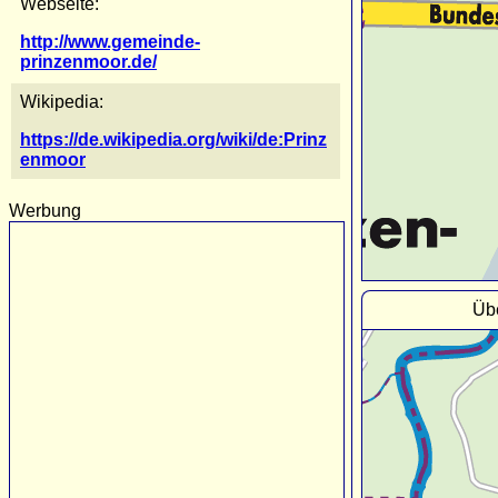
Webseite:
http://www.gemeinde-
prinzenmoor.de/
Wikipedia:
https://de.wikipedia.org/wiki/de:Prinz
enmoor
Werbung
Üb