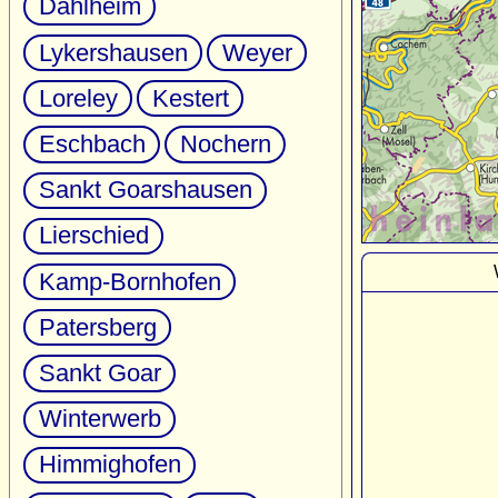
Dahlheim
Lykershausen
Weyer
Loreley
Kestert
Eschbach
Nochern
Sankt Goarshausen
Lierschied
Kamp-Bornhofen
Patersberg
Sankt Goar
Winterwerb
Himmighofen