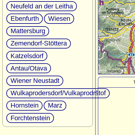
Neufeld an der Leitha
Ebenfurth
Wiesen
Mattersburg
Zemendorf-Stöttera
Katzelsdorf
Antau/Otava
Wiener Neustadt
Wulkaprodersdorf/Vulkaprodrštof
Hornstein
Marz
Forchtenstein