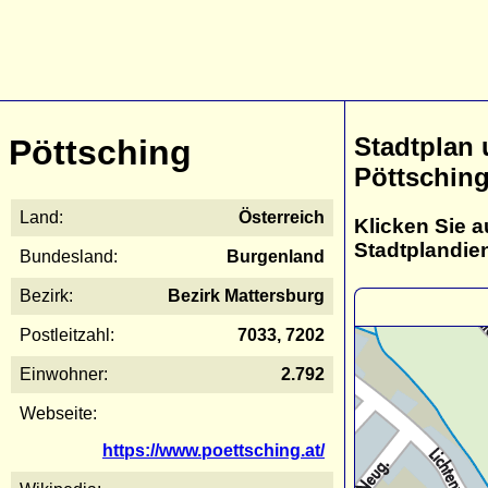
Stadtplan
Pöttsching
Pöttschin
Land:
Österreich
Klicken Sie a
Stadtplandie
Bundesland:
Burgenland
Bezirk:
Bezirk Mattersburg
Postleitzahl:
7033, 7202
Einwohner:
2.792
Webseite:
https://www.poettsching.at/