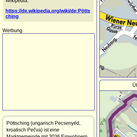
Wikipedia:
https://de.wikipedia.org/wiki/de:Pötts
ching
Werbung
Üb
Pöttsching (ungarisch Pecsenyéd,
kroatisch Pečva) ist eine
Marktgemeinde mit 3036 Einwohnern