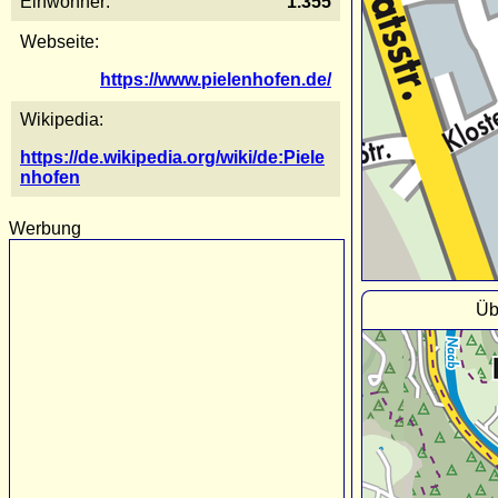
Einwohner:
1.355
Webseite:
https://www.pielenhofen.de/
Wikipedia:
https://de.wikipedia.org/wiki/de:Piele
nhofen
Werbung
Üb