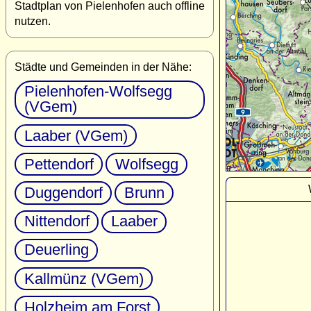
Stadtplan von Pielenhofen auch offline
nutzen.
Städte und Gemeinden in der Nähe:
Pielenhofen-Wolfsegg
(VGem)
Laaber (VGem)
Pettendorf
Wolfsegg
Duggendorf
Brunn
Nittendorf
Laaber
Deuerling
Kallmünz (VGem)
Holzheim am Forst