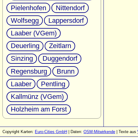
Pielenhofen
Nittendorf
Wolfsegg
Lappersdorf
Laaber (VGem)
Deuerling
Zeitlarn
Sinzing
Duggendorf
Regensburg
Brunn
Laaber
Pentling
Kallmünz (VGem)
Holzheim am Forst
Copyright Karten:
Euro-Cities GmbH
| Daten:
OSM-Mitwirkende
| Texte aus