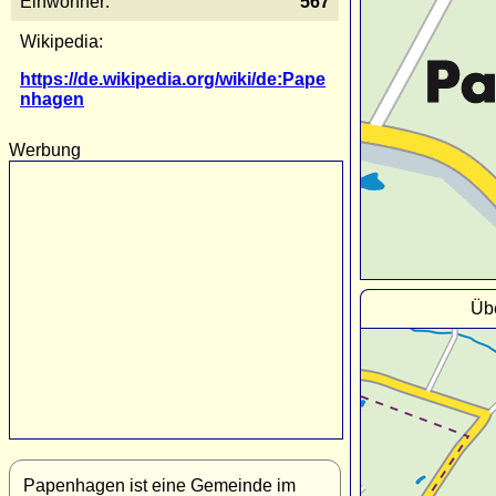
Einwohner:
567
Wikipedia:
https://de.wikipedia.org/wiki/de:Pape
nhagen
Werbung
Üb
Papenhagen ist eine Gemeinde im