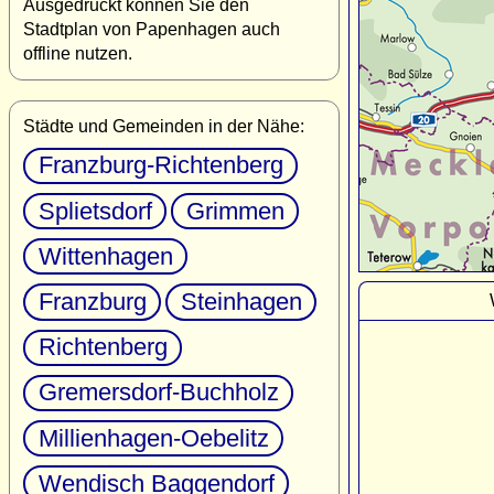
Ausgedruckt können Sie den
Stadtplan von Papenhagen auch
offline nutzen.
Städte und Gemeinden in der Nähe:
Franzburg-Richtenberg
Splietsdorf
Grimmen
Wittenhagen
Franzburg
Steinhagen
Richtenberg
Gremersdorf-Buchholz
Millienhagen-Oebelitz
Wendisch Baggendorf