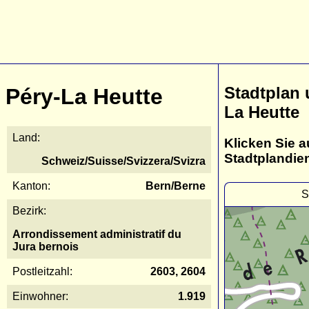
Stadtplan 
Péry-La Heutte
La Heutte
Land:
Klicken Sie a
Stadtplandie
Schweiz/Suisse/Svizzera/Svizra
Kanton:
Bern/Berne
S
Bezirk:
Arrondissement administratif du
Jura bernois
Postleitzahl:
2603, 2604
Einwohner:
1.919