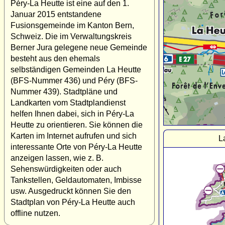
Péry-La Heutte ist eine auf den 1.
Januar 2015 entstandene
Fusionsgemeinde im Kanton Bern,
Schweiz. Die im Verwaltungskreis
Berner Jura gelegene neue Gemeinde
besteht aus den ehemals
selbständigen Gemeinden La Heutte
(BFS-Nummer 436) und Péry (BFS-
Nummer 439). Stadtpläne und
Landkarten vom Stadtplandienst
helfen Ihnen dabei, sich in Péry-La
Heutte zu orientieren. Sie können die
Karten im Internet aufrufen und sich
L
interessante Orte von Péry-La Heutte
anzeigen lassen, wie z. B.
Sehenswürdigkeiten oder auch
Tankstellen, Geldautomaten, Imbisse
usw. Ausgedruckt können Sie den
Stadtplan von Péry-La Heutte auch
offline nutzen.