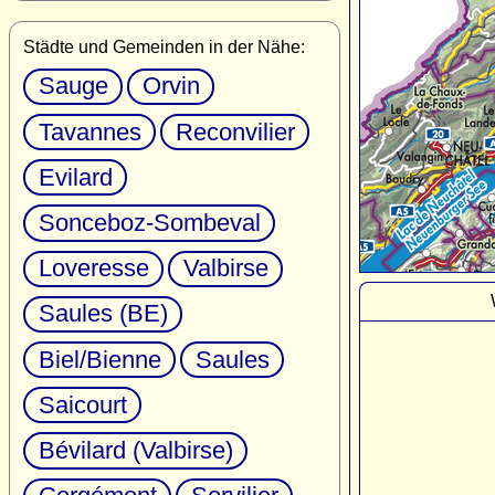
Städte und Gemeinden in der Nähe:
Sauge
Orvin
Tavannes
Reconvilier
Evilard
Sonceboz-Sombeval
Loveresse
Valbirse
Saules (BE)
Biel/Bienne
Saules
Saicourt
Bévilard (Valbirse)