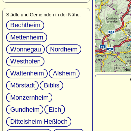
Städte und Gemeinden in der Nähe:
Bechtheim
Mettenheim
Wonnegau
Nordheim
Westhofen
Wattenheim
Alsheim
Mörstadt
Biblis
Monzernheim
Gundheim
Eich
Dittelsheim-Heßloch