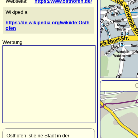
Webseite:
https://www.osthofen.de/
Wikipedia:
https://de.wikipedia.org/wiki/de:Osth
ofen
Werbung
Ü
Osthofen ist eine Stadt in der