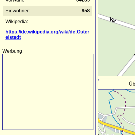
Einwohner:
958
Wikipedia:
https://de.wikipedia.org/wiki/de:Oster
eistedt
Werbung
Üb