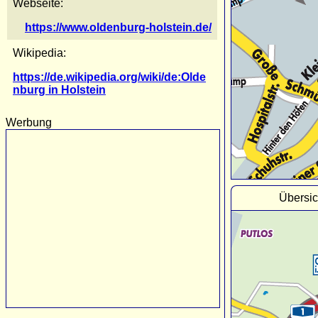
Webseite:
https://www.oldenburg-holstein.de/
Wikipedia:
https://de.wikipedia.org/wiki/de:Olde
nburg in Holstein
Werbung
Übersic