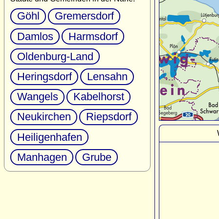
Göhl
Gremersdorf
Damlos
Harmsdorf
Oldenburg-Land
Heringsdorf
Lensahn
Wangels
Kabelhorst
Neukirchen
Riepsdorf
Heiligenhafen
Manhagen
Grube