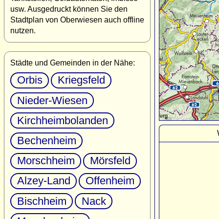
usw. Ausgedruckt können Sie den
Stadtplan von Oberwiesen auch offline
nutzen.
Städte und Gemeinden in der Nähe:
Orbis
Kriegsfeld
Nieder-Wiesen
Kirchheimbolanden
Bechenheim
Morschheim
Mörsfeld
Alzey-Land
Offenheim
Bischheim
Nack