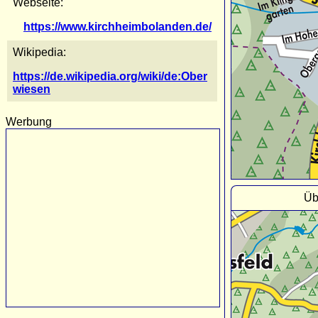
Webseite:
https://www.kirchheimbolanden.de/
Wikipedia:
https://de.wikipedia.org/wiki/de:Ober
wiesen
Werbung
Üb