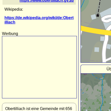
https://www.obertilliach.gv.at/
Wikipedia:
https://de.wikipedia.org/wiki/de:Obert
illiach
Werbung
Üb
Obertilliach ist eine Gemeinde mit 656