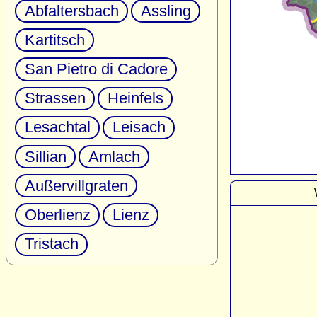
Abfaltersbach
Assling
Kartitsch
San Pietro di Cadore
Strassen
Heinfels
Lesachtal
Leisach
Sillian
Amlach
Außervillgraten
Oberlienz
Lienz
Tristach