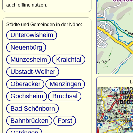
auch offline nutzen.
Städte und Gemeinden in der Nähe:
Unteröwisheim
Neuenbürg
Münzesheim
Kraichtal
Ubstadt-Weiher
L
Oberacker
Menzingen
Gochsheim
Bruchsal
Bad Schönborn
Bahnbrücken
Forst
Östringen