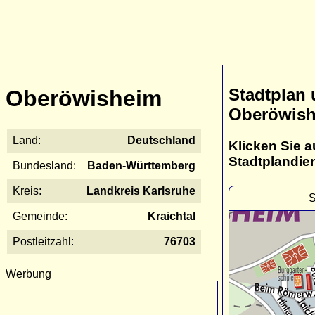
Stadtplan
Oberöwisheim
Oberöwis
Land:
Deutschland
Klicken Sie a
Stadtplandie
Bundesland:
Baden-Württemberg
Kreis:
Landkreis Karlsruhe
S
Gemeinde:
Kraichtal
Postleitzahl:
76703
Werbung