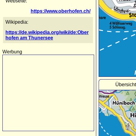
Webseite:
https://www.oberhofen.ch/
Wikipedia:
https://de.wikipedia.org/wiki/de:Ober
hofen am Thunersee
Werbung
Übersich