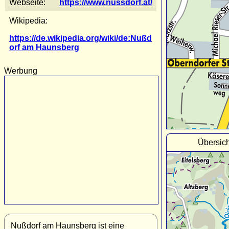
Webseite:
https://www.nussdorf.at/
Wikipedia:
https://de.wikipedia.org/wiki/de:Nußd
orf am Haunsberg
Werbung
Übersic
Nußdorf am Haunsberg ist eine