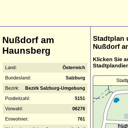
Stadtplan
Nußdorf am
Nußdorf a
Haunsberg
Klicken Sie a
Stadtplandie
Land:
Österreich
Bundesland:
Salzburg
Stadt
Bezirk:
Bezirk Salzburg-Umgebung
Postleitzahl:
5151
Vorwahl:
06276
Einwohner:
761