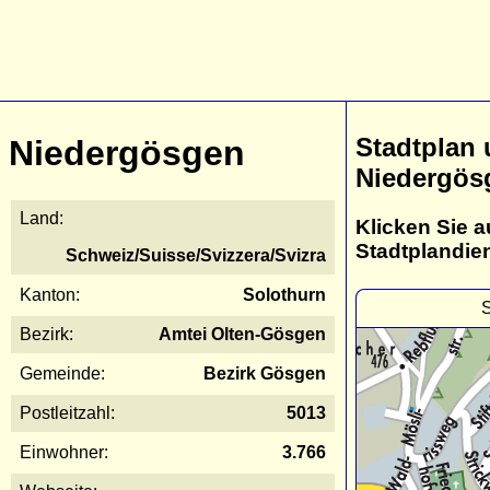
Stadtplan
Niedergösgen
Niedergös
Land:
Klicken Sie a
Stadtplandie
Schweiz/Suisse/Svizzera/Svizra
Kanton:
Solothurn
S
Bezirk:
Amtei Olten-Gösgen
Gemeinde:
Bezirk Gösgen
Postleitzahl:
5013
Einwohner:
3.766