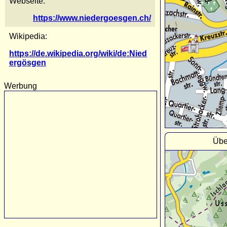
Webseite:
https://www.niedergoesgen.ch/
Wikipedia:
https://de.wikipedia.org/wiki/de:Nied
ergösgen
Werbung
Übe