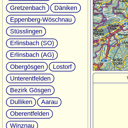
Gretzenbach
Däniken
Eppenberg-Wöschnau
Stüsslingen
Erlinsbach (SO)
Erlinsbach (AG)
Obergösgen
Lostorf
Unterentfelden
Bezirk Gösgen
Dulliken
Aarau
Oberentfelden
Winznau