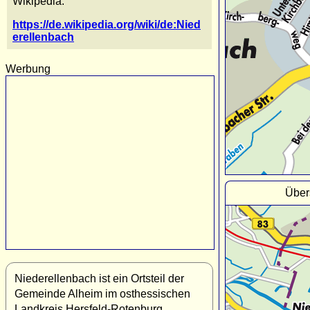
Wikipedia:
https://de.wikipedia.org/wiki/de:Nied
erellenbach
Werbung
Über
Niederellenbach ist ein Ortsteil der
Gemeinde Alheim im osthessischen
Landkreis Hersfeld-Rotenburg.