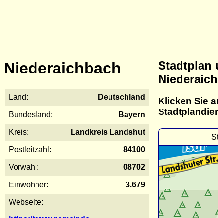
Stadtplan
Niederaichbach
Niederaic
Land:
Deutschland
Klicken Sie a
Stadtplandie
Bundesland:
Bayern
Kreis:
Landkreis Landshut
S
Postleitzahl:
84100
Vorwahl:
08702
Einwohner:
3.679
Webseite: