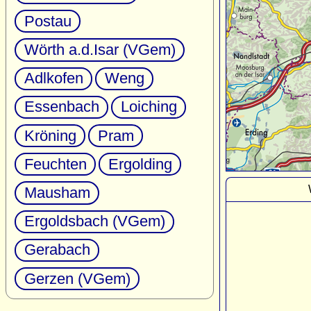
Postau
Wörth a.d.Isar (VGem)
Adlkofen
Weng
Essenbach
Loiching
Kröning
Pram
Feuchten
Ergolding
Mausham
Ergoldsbach (VGem)
Gerabach
Gerzen (VGem)