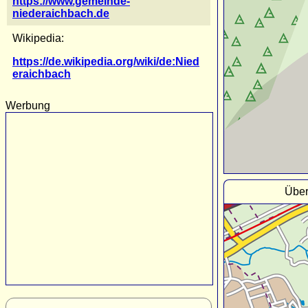
https://www.gemeinde-
niederaichbach.de
Wikipedia:
https://de.wikipedia.org/wiki/de:Nied
eraichbach
Werbung
Über