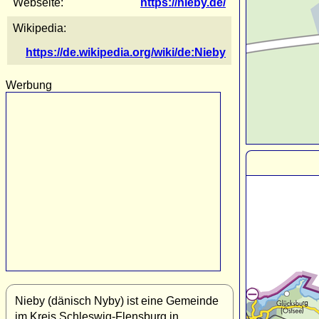
Webseite:
https://nieby.de/
Wikipedia:
https://de.wikipedia.org/wiki/de:Nieby
Werbung
Nieby (dänisch Nyby) ist eine Gemeinde
im Kreis Schleswig-Flensburg in