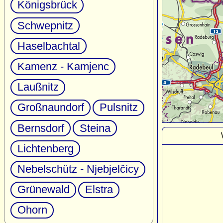
Königsbrück
Schwepnitz
Haselbachtal
Kamenz - Kamjenc
Laußnitz
Großnaundorf
Pulsnitz
Bernsdorf
Steina
Lichtenberg
Nebelschütz - Njebjelčicy
Grünewald
Elstra
Ohorn