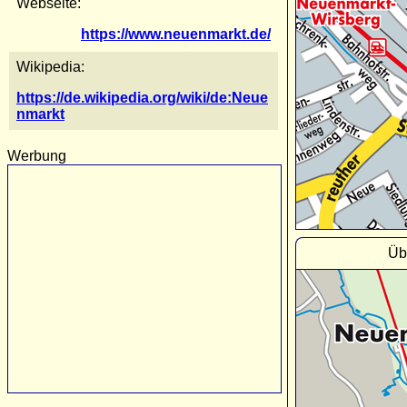
Webseite:
https://www.neuenmarkt.de/
Wikipedia:
https://de.wikipedia.org/wiki/de:Neue
nmarkt
Werbung
Üb