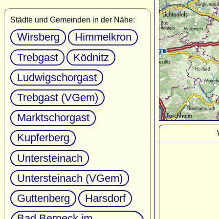
Städte und Gemeinden in der Nähe:
Wirsberg
Himmelkron
Trebgast
Ködnitz
Ludwigschorgast
Trebgast (VGem)
Marktschorgast
Kupferberg
Untersteinach
Untersteinach (VGem)
Guttenberg
Harsdorf
Bad Berneck im