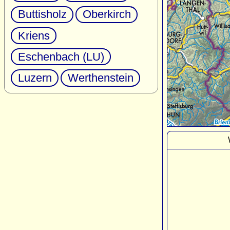
Buttisholz
Oberkirch
Kriens
Eschenbach (LU)
Luzern
Werthenstein