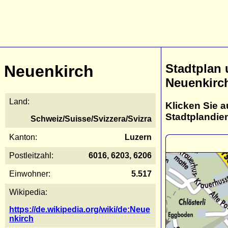
Stadtplan
Neuenkirch
Neuenkirc
Land:
Klicken Sie a
Stadtplandie
Schweiz/Suisse/Svizzera/Svizra
Kanton:
Luzern
Postleitzahl:
6016, 6203, 6206
Einwohner:
5.517
Wikipedia:
https://de.wikipedia.org/wiki/de:Neue
nkirch