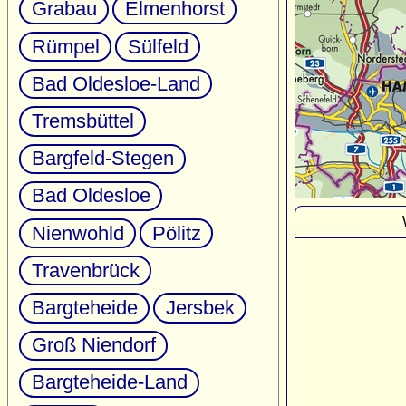
Grabau
Elmenhorst
Rümpel
Sülfeld
Bad Oldesloe-Land
Tremsbüttel
Bargfeld-Stegen
Bad Oldesloe
Nienwohld
Pölitz
Travenbrück
Bargteheide
Jersbek
Groß Niendorf
Bargteheide-Land