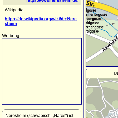
https://www.neresheim.de/
Wikipedia:
https://de.wikipedia.org/wiki/de:Nere
sheim
Werbung
Üb
Neresheim (schwäbisch: „Näres“) ist