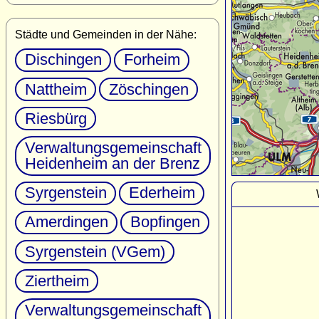
Städte und Gemeinden in der Nähe:
Dischingen
Forheim
Nattheim
Zöschingen
Riesbürg
Verwaltungsgemeinschaft
Heidenheim an der Brenz
Syrgenstein
Ederheim
Amerdingen
Bopfingen
Syrgenstein (VGem)
Ziertheim
Verwaltungsgemeinschaft