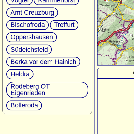
Vogtei
Kammerforst
Amt Creuzburg
Bischofroda
Treffurt
Oppershausen
Südeichsfeld
Berka vor dem Hainich
Heldra
Rodeberg OT
Eigenrieden
Bolleroda