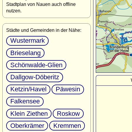
Stadtplan von Nauen auch offline
nutzen.
Städte und Gemeinden in der Nähe:
Wustermark
Brieselang
Schönwalde-Glien
Dallgow-Döberitz
Ketzin/Havel
Päwesin
Falkensee
Klein Ziethen
Roskow
Oberkrämer
Kremmen