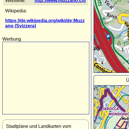
Webseite:
http://www.muzzano.ch/
Wikipedia:
https://de.wikipedia.org/wiki/de:Muzz
ano (Svizzera)
Werbung
Ü
Stadtpläne und Landkarten vom