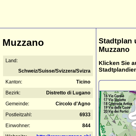
Stadtplan
Muzzano
Muzzano
Land:
Klicken Sie a
Stadtplandie
Schweiz/Suisse/Svizzera/Svizra
Kanton:
Ticino
Bezirk:
Distretto di Lugano
Gemeinde:
Circolo d'Agno
Postleitzahl:
6933
Einwohner:
844