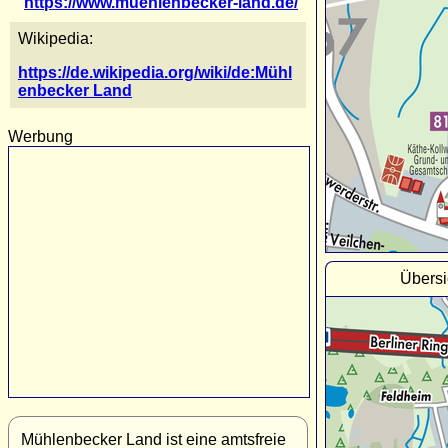
https://www.muehlenbecker-land.de/
Wikipedia:
https://de.wikipedia.org/wiki/de:Mühl
enbecker Land
Werbung
Übersi
Mühlenbecker Land ist eine amtsfreie