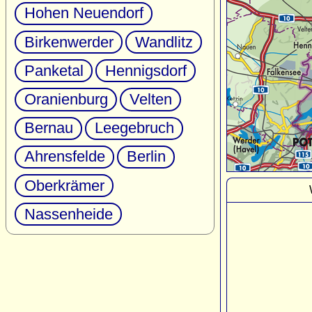
Hohen Neuendorf
Birkenwerder
Wandlitz
Panketal
Hennigsdorf
Oranienburg
Velten
Bernau
Leegebruch
Ahrensfelde
Berlin
Oberkrämer
Nassenheide