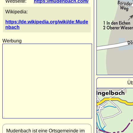
Webseite:
https://mudenbach.com/
Wikipedia:
https://de.wikipedia.org/wiki/de:Mude
nbach
Werbung
Üb
Mudenbach ist eine Ortsgemeinde im