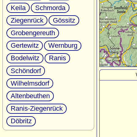
Keila
Schmorda
Ziegenrück
Gössitz
Grobengereuth
Gertewitz
Wernburg
Bodelwitz
Ranis
Schöndorf
Wilhelmsdorf
Altenbeuthen
Ranis-Ziegenrück
Döbritz