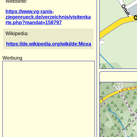
Webseite:
https://www.vg-ranis-
ziegenrueck.de/verzeichnis/visitenka
rte.php?mandat=158797
Wikipedia:
https://de.wikipedia.org/wiki/de:Moxa
Werbung