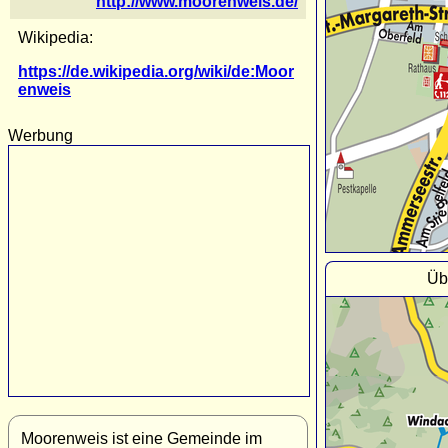
http://www.moorenweis.de/
Wikipedia:
https://de.wikipedia.org/wiki/de:Moor
enweis
Werbung
Üb
Moorenweis ist eine Gemeinde im