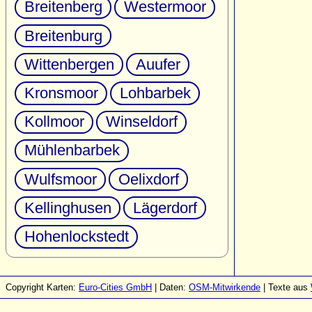
Breitenberg
Westermoor
Breitenburg
Wittenbergen
Auufer
Kronsmoor
Lohbarbek
Kollmoor
Winseldorf
Mühlenbarbek
Wulfsmoor
Oelixdorf
Kellinghusen
Lägerdorf
Hohenlockstedt
Copyright Karten:
Euro-Cities GmbH
| Daten:
OSM-Mitwirkende
| Texte aus