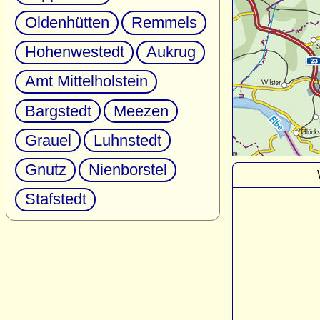
Oldenhütten
Remmels
Hohenwestedt
Aukrug
Amt Mittelholstein
Bargstedt
Meezen
Grauel
Luhnstedt
Gnutz
Nienborstel
Stafstedt