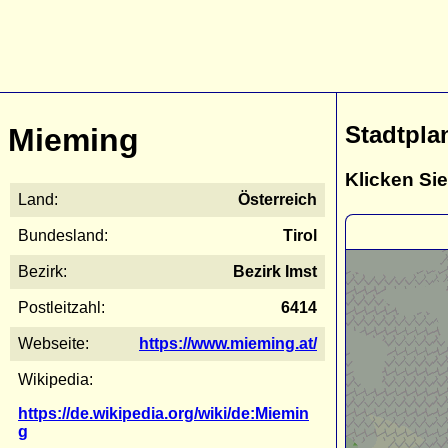
Stadtpla
Mieming
Klicken Sie
Land:
Österreich
Bundesland:
Tirol
Bezirk:
Bezirk Imst
Postleitzahl:
6414
Webseite:
https://www.mieming.at/
Wikipedia:
https://de.wikipedia.org/wiki/de:Miemin
g