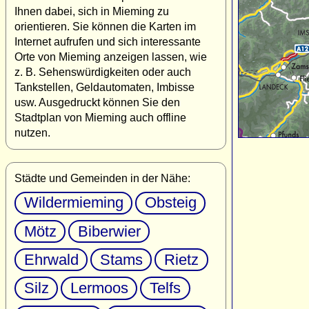
Ihnen dabei, sich in Mieming zu
orientieren. Sie können die Karten im
Internet aufrufen und sich interessante
Orte von Mieming anzeigen lassen, wie
z. B. Sehenswürdigkeiten oder auch
Tankstellen, Geldautomaten, Imbisse
usw. Ausgedruckt können Sie den
Stadtplan von Mieming auch offline
nutzen.
Städte und Gemeinden in der Nähe:
Wildermieming
Obsteig
Mötz
Biberwier
Ehrwald
Stams
Rietz
Silz
Lermoos
Telfs