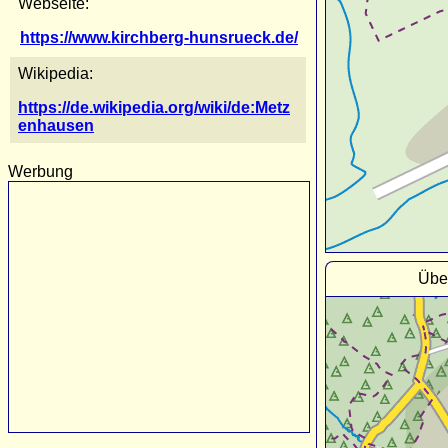
Webseite:
https://www.kirchberg-hunsrueck.de/
Wikipedia:
https://de.wikipedia.org/wiki/de:Metz
enhausen
Werbung
Übe