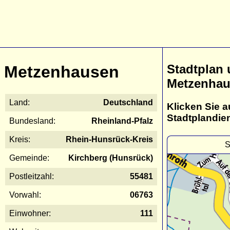
Stadtplan
Metzenhausen
Metzenha
Land:
Deutschland
Klicken Sie a
Stadtplandie
Bundesland:
Rheinland-Pfalz
Kreis:
Rhein-Hunsrück-Kreis
S
Gemeinde:
Kirchberg (Hunsrück)
Postleitzahl:
55481
Vorwahl:
06763
Einwohner:
111