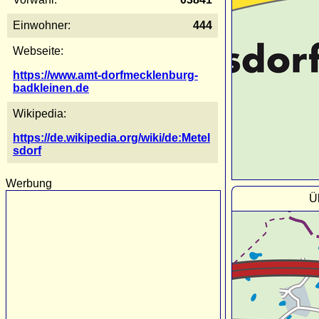
Einwohner:
444
Webseite:
https://www.amt-dorfmecklenburg-
badkleinen.de
Wikipedia:
https://de.wikipedia.org/wiki/de:Metel
sdorf
Werbung
Ü