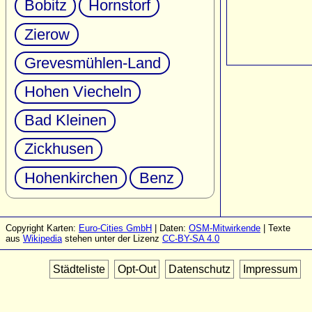
Bobitz
Hornstorf
Zierow
Grevesmühlen-Land
Hohen Viecheln
Bad Kleinen
Zickhusen
Hohenkirchen
Benz
Copyright Karten:
Euro-Cities GmbH
| Daten:
OSM-Mitwirkende
| Texte
aus
Wikipedia
stehen unter der Lizenz
CC-BY-SA 4.0
Städteliste
Opt-Out
Datenschutz
Impressum