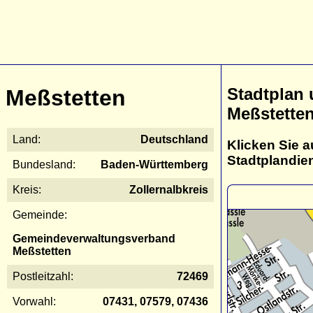
Stadtplan
Meßstetten
Meßstette
Land:
Deutschland
Klicken Sie a
Stadtplandie
Bundesland:
Baden-Württemberg
Kreis:
Zollernalbkreis
Gemeinde:
Gemeindeverwaltungsverband
Meßstetten
Postleitzahl:
72469
Vorwahl:
07431, 07579, 07436