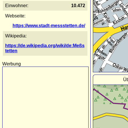
Einwohner:
10.472
Webseite:
https://www.stadt-messstetten.de/
Wikipedia:
https://de.wikipedia.org/wiki/de:Meßs
tetten
Werbung
Üb