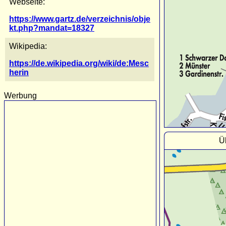
Webseite:
https://www.gartz.de/verzeichnis/obje
kt.php?mandat=18327
Wikipedia:
https://de.wikipedia.org/wiki/de:Mesc
herin
Werbung
Ü