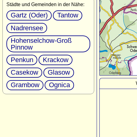
Städte und Gemeinden in der Nähe:
Gartz (Oder)
Tantow
Nadrensee
Hohenselchow-Groß
Pinnow
Penkun
Krackow
Casekow
Glasow
Grambow
Ognica