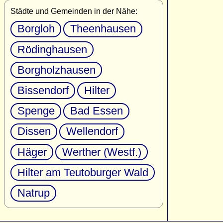
Städte und Gemeinden in der Nähe:
Borgloh
Theenhausen
Rödinghausen
Borgholzhausen
Bissendorf
Hilter
Spenge
Bad Essen
Dissen
Wellendorf
Häger
Werther (Westf.)
Hilter am Teutoburger Wald
Natrup