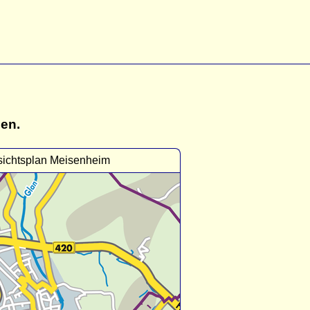
gen.
sichtsplan Meisenheim