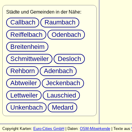
Städte und Gemeinden in der Nähe:
Callbach
Raumbach
Reiffelbach
Odenbach
Breitenheim
Schmittweiler
Desloch
Rehborn
Adenbach
Abtweiler
Jeckenbach
Lettweiler
Lauschied
Unkenbach
Medard
Copyright Karten:
Euro-Cities GmbH
| Daten:
OSM-Mitwirkende
| Texte aus